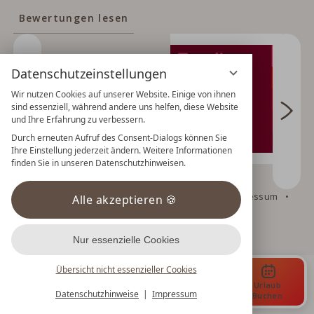
Bewertungen lesen
Datenschutzeinstellungen
Wir nutzen Cookies auf unserer Website. Einige von ihnen
sind essenziell, während andere uns helfen, diese Website
und Ihre Erfahrung zu verbessern.
Durch erneuten Aufruf des Consent-Dialogs können Sie
Ihre Einstellung jederzeit ändern. Weitere Informationen
finden Sie in unseren Datenschutzhinweisen.
Datenschutz
Datenschutzeinstellungen
Impressum
Alle akzeptieren
AGB
Barrierefreiheitserklärung
Nur essenzielle Cookies
Übersicht nicht essenzieller Cookies
Urlaub
Menü
Gutscheine
Anfrage
Datenschutzhinweise
Impressum
Buchen