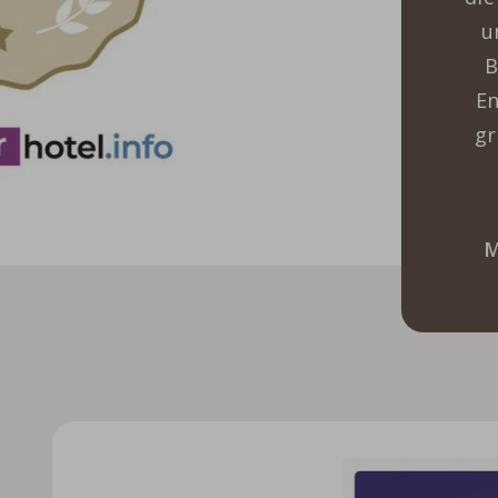
u
B
En
gr
M