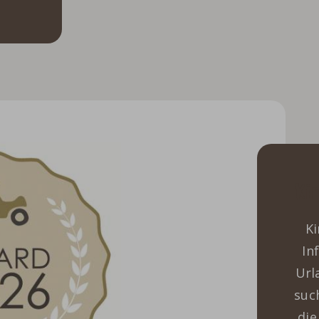
Ki
Ki
In
Url
suc
die