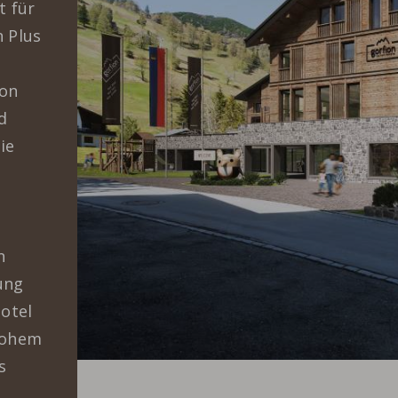
t für
n Plus
ion
d
ie
n
ung
otel
hohem
s