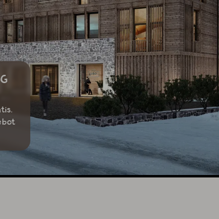
NG
tis.
ebot