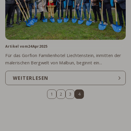
.
Artikel vom
24
Apr
2025
Für das Gorfion Familienhotel Liechtenstein, inmitten der
malerischen Bergwelt von Malbun, beginnt ein...
WEITERLESEN
1
2
3
4