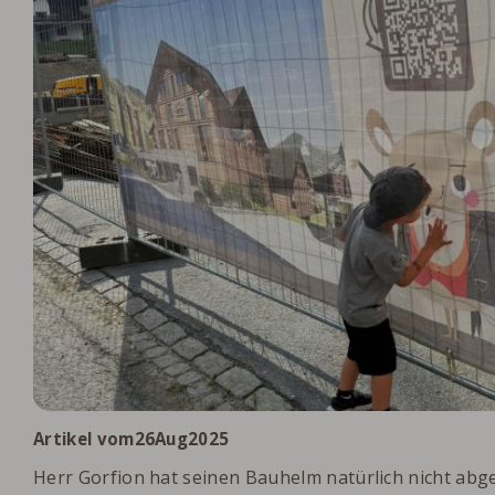
.
Artikel vom
26
Aug
2025
Herr Gorfion hat seinen Bauhelm natürlich nicht abgel