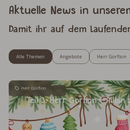
Aktuelle News in unsere
Damit ihr auf dem Laufende
Alle Themen
Angebote
Herr Gorfion
Herr Gorfion
✨ Teil 3: Herr Gorfion - Allein