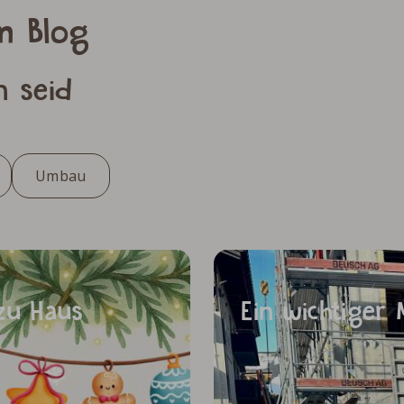
m Blog
n seid
Umbau
 zu Haus
Ein wichtiger 