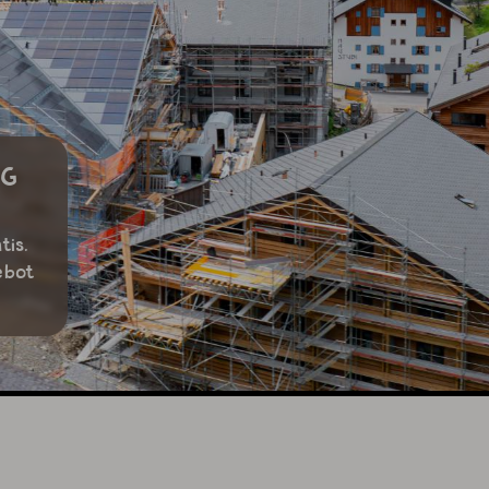
NG
tis.
ebot