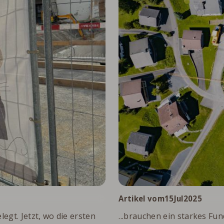
.
Artikel vom
15
Jul
2025
egt. Jetzt, wo die ersten
...brauchen ein starkes F