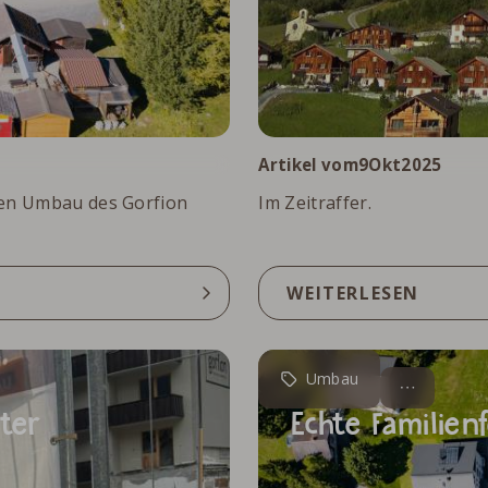
.
Artikel vom
9
Okt
2025
den Umbau des Gorfion
Im Zeitraffer.
WEITERLESEN
Umbau
ter
Echte Familienf