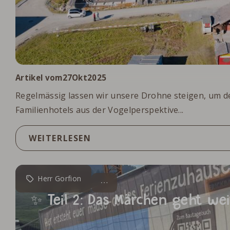
.
Artikel vom
27
Okt
2025
Regelmässig lassen wir unsere Drohne steigen, um 
Familienhotels aus der Vogelperspektive...
WEITERLESEN
Herr Gorfion
✨ Teil 2: Das Märchen geht wei