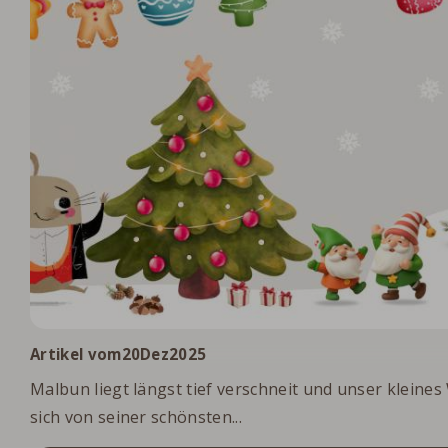
.
Artikel vom
20
Dez
2025
Malbun liegt längst tief verschneit und unser kleine
sich von seiner schönsten...