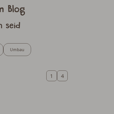
m Blog
n seid
Umbau
1
4