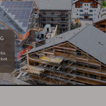
NG
tis.
ebot